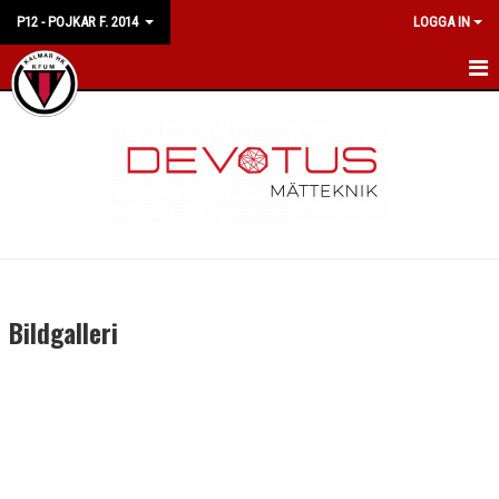
P12 - POJKAR F. 2014
LOGGA IN
HEM
NYHETER
KALENDER
MATCHER
TRUPPEN
Bildgalleri
BILDGALLERI
DOKUMENT
KONTAKT