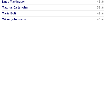
Linda Martinsson
48 år
Magnus Carlsholm
58 år
Marie Bolin
49 år
Mikael Johansson
44 år