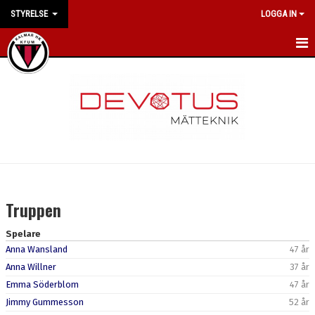
STYRELSE
LOGGA IN
HEM
NYHETER
KALENDER
TRUPPEN
BILDGALLERI
Truppen
DOKUMENT
Spelare
Anna Wansland
47 år
KONTAKT
Anna Willner
37 år
Emma Söderblom
47 år
Jimmy Gummesson
52 år