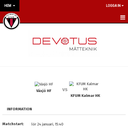
HEM
LOGGA IN
HEM
NYHETER
OM KLUBBEN
VÅRA POLICYS
LILJAS HANDBALL CAMP
vs
Växjö HF
KONTAKT
KFUM Kalmar HK
KALENDER
INFORMATION
VÅRA LAG/TRÄNARE
Matchstart:
lör 24 januari, 15:40