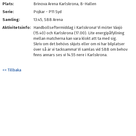
MATCHER
Plats:
Brinova Arena Karlskrona, B-Hallen
Serie:
Pojkar - P11 Syd
LIVESCORE
Samling:
13:45, SBB Arena
Aktivitetsinfo:
KLUBBSHOP
Handbollseftermiddag i Karlskrona! Vi möter Växjö
(15.40) och Karlskrona (17.00). Lite energipåfyllning
mellan matcherna kan vara klokt att ta med sig.
MEDLEMSKAP
Skriv om det behövs skjuts eller om ni har bilplatser
över så är vi tacksamma! Vi samlas vid SBB om behov
#KALMARHKSTÄLLERUPP
finns annars ses vi 14.55 nere i Karlskrona.
<< Tillbaka