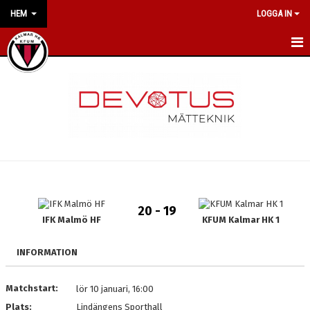
HEM
LOGGA IN
HEM
NYHETER
OM KLUBBEN
VÅRA POLICYS
LILJAS HANDBALL CAMP
20 - 19
IFK Malmö HF
KFUM Kalmar HK 1
KONTAKT
KALENDER
INFORMATION
VÅRA LAG/TRÄNARE
Matchstart:
lör 10 januari, 16:00
Plats:
Lindängens Sporthall