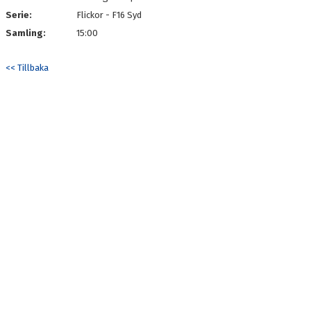
MATCHER
Serie:
Flickor - F16 Syd
Samling:
LIVESCORE
15:00
KLUBBSHOP
<< Tillbaka
MEDLEMSKAP
#KALMARHKSTÄLLERUPP