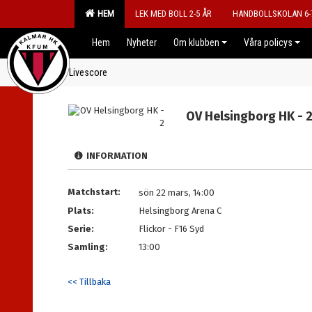
HEM
LEK MED BOLL 2-5 ÅR
HANDBOLLSKOLAN 6-
Hem
Nyheter
Om klubben
Våra policys
Livescore
OV Helsingborg HK - 
INFORMATION
Matchstart:
sön 22 mars, 14:00
Plats:
Helsingborg Arena C
Serie:
Flickor - F16 Syd
Samling:
13:00
<< Tillbaka