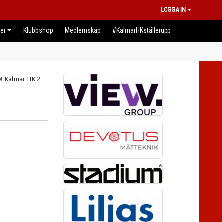
LOGGA IN
er
Klubbshop
Medlemskap
#KalmarHKställerupp