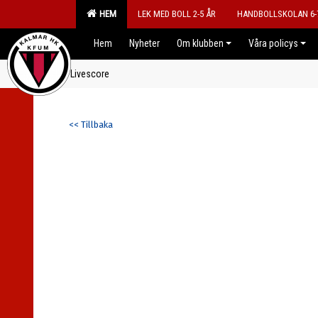
HEM
LEK MED BOLL 2-5 ÅR
HANDBOLLSKOLAN 6-
Hem
Nyheter
Om klubben
Våra policys
Livescore
<< Tillbaka