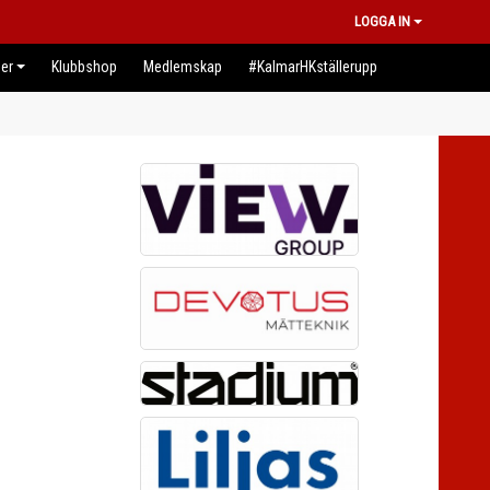
LOGGA IN
er
Klubbshop
Medlemskap
#KalmarHKställerupp