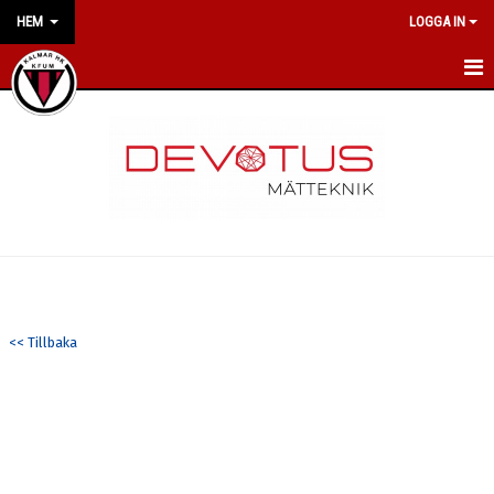
HEM
LOGGA IN
HEM
NYHETER
OM KLUBBEN
VÅRA POLICYS
LILJAS HANDBALL CAMP
<< Tillbaka
KONTAKT
KALENDER
VÅRA LAG/TRÄNARE