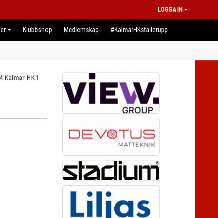
LOGGA IN
er
Klubbshop
Medlemskap
#KalmarHKställerupp