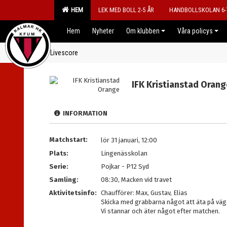
HEM
LEK MED BOLL 2-5 ÅR
HANDBOLLSKOLAN 6-
Hem
Nyheter
Om klubben
Våra policys
Livescore
IFK Kristianstad Orang
INFORMATION
Matchstart:
lör 31 januari, 12:00
Plats:
Lingenässkolan
Serie:
Pojkar - P12 Syd
Samling:
08:30, Macken vid travet
Aktivitetsinfo:
Chaufförer: Max, Gustav, Elias
Skicka med grabbarna något att äta på väg 
Vi stannar och äter något efter matchen.