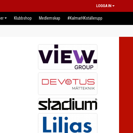
LOGGA IN
er
Klubbshop
Medlemskap
#KalmarHKställerupp