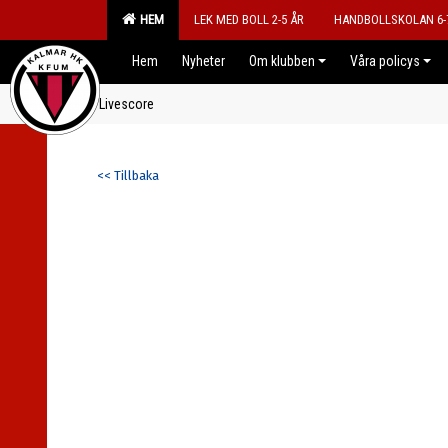
HEM
LEK MED BOLL 2-5 ÅR
HANDBOLLSKOLAN 6-
Hem
Nyheter
Om klubben
Våra policys
Livescore
<< Tillbaka