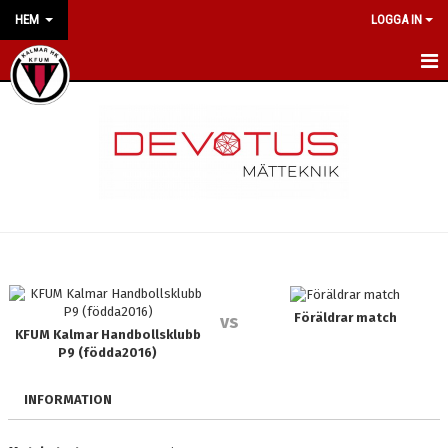
HEM
LOGGA IN
HEM
NYHETER
OM KLUBBEN
VÅRA POLICYS
LILJAS HANDBALL CAMP
Föräldrar match
vs
KONTAKT
KFUM Kalmar Handbollsklubb
P9 (födda2016)
KALENDER
INFORMATION
VÅRA LAG/TRÄNARE