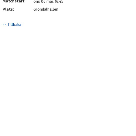
MATCHER
Matchstart:
ons 06 maj, 16:45
Plats:
Gröndalhallen
LIVESCORE
<< Tillbaka
KLUBBSHOP
MEDLEMSKAP
#KALMARHKSTÄLLERUPP