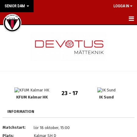
SENIOR DAM
LOGGA IN
HEM
NYHETER
KALENDER
MATCHER
TRUPPEN
23 - 17
BILDGALLERI
KFUM Kalmar HK
IK Sund
DOKUMENT
INFORMATION
MEDLEMSKAP
Matchstart:
lör 18 oktober, 15:00
Plats:
Kalmar SH D