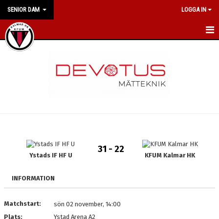
SENIOR DAM
LOGGA IN
HEM
NYHETER
KALENDER
MATCHER
TRUPPEN
31 - 22
BILDGALLERI
Ystads IF HF U
KFUM Kalmar HK
DOKUMENT
INFORMATION
MEDLEMSKAP
Matchstart:
sön 02 november, 14:00
Plats:
Ystad Arena A2