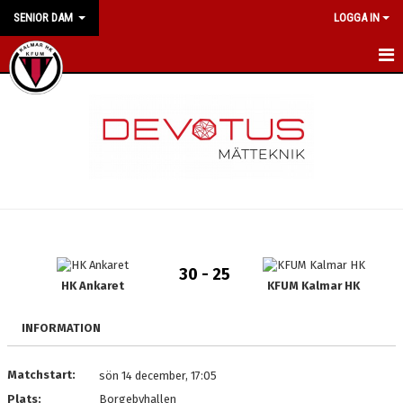
SENIOR DAM
LOGGA IN
HEM
NYHETER
KALENDER
MATCHER
TRUPPEN
30 - 25
BILDGALLERI
HK Ankaret
KFUM Kalmar HK
DOKUMENT
INFORMATION
MEDLEMSKAP
Matchstart:
sön 14 december, 17:05
Plats:
Borgebyhallen