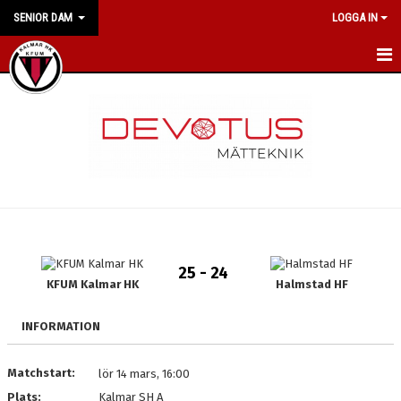
SENIOR DAM
LOGGA IN
HEM
NYHETER
KALENDER
MATCHER
TRUPPEN
25 - 24
BILDGALLERI
KFUM Kalmar HK
Halmstad HF
DOKUMENT
INFORMATION
MEDLEMSKAP
Matchstart:
lör 14 mars, 16:00
Plats:
Kalmar SH A