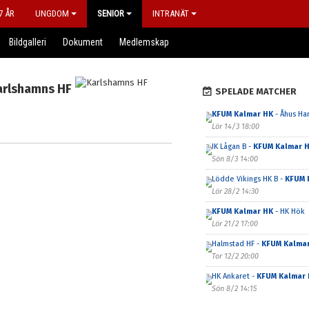
7 ÅR
UNGDOM
SENIOR
INTRANÄT
Bildgalleri
Dokument
Medlemskap
arlshamns HF
SPELADE MATCHER
KFUM Kalmar HK
- Åhus Ha
Lör 14/3 18:00
IK Lågan B -
KFUM Kalmar 
Sön 8/3 14:00
Lödde Vikings HK B -
KFUM 
Lör 28/2 14:30
KFUM Kalmar HK
- HK Hök
Lör 21/2 17:00
Halmstad HF -
KFUM Kalma
Tor 12/2 20:00
HK Ankaret -
KFUM Kalmar 
Sön 8/2 14:15