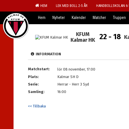
HEM
LEK MED BOLL 2-5 ÅR
HANDBOLLSKOLAN 6-
Hem
Nyheter
Kalender
Matcher
Truppen
KFUM
22 - 18
K
Kalmar HK
INFORMATION
Matchstart:
lör 08 november, 17:00
Plats:
Kalmar SH D
Serie:
Herrar - Herr 3 Syd
Samling:
16:00
<< Tillbaka