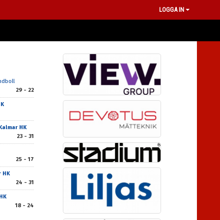
LOGGA IN
ndboll
29 - 22
HK
Kalmar HK
23 - 31
25 - 17
r HK
24 - 31
HK
18 - 24