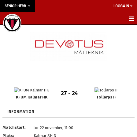
SENIOR HERR
LOGGA IN
HEM
NYHETER
KALENDER
MATCHER
TRUPPEN
27 - 24
BILDGALLERI
KFUM Kalmar HK
Tollarps IF
DOKUMENT
INFORMATION
MEDLEMSKAP
Matchstart:
lör 22 november, 17:00
Plats:
Kalmar SH D