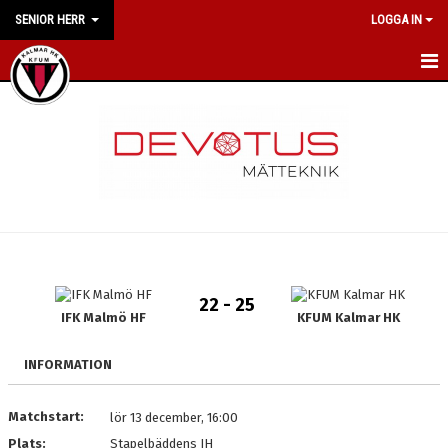
SENIOR HERR
LOGGA IN
HEM
NYHETER
KALENDER
MATCHER
TRUPPEN
22 - 25
BILDGALLERI
IFK Malmö HF
KFUM Kalmar HK
DOKUMENT
INFORMATION
MEDLEMSKAP
Matchstart:
lör 13 december, 16:00
Plats:
Stapelbäddens IH