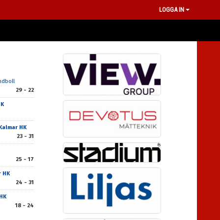
LOGGA IN
ndboll
29 - 22
HK
Kalmar HK
23 - 31
25 - 17
r HK
24 - 31
HK
18 - 24