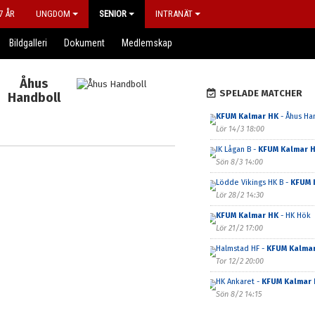
7 ÅR
UNGDOM
SENIOR
INTRANÄT
Bildgalleri
Dokument
Medlemskap
Åhus
SPELADE MATCHER
Handboll
KFUM Kalmar HK
- Åhus Ha
Lör 14/3 18:00
IK Lågan B -
KFUM Kalmar 
Sön 8/3 14:00
Lödde Vikings HK B -
KFUM 
Lör 28/2 14:30
KFUM Kalmar HK
- HK Hök
Lör 21/2 17:00
Halmstad HF -
KFUM Kalma
Tor 12/2 20:00
HK Ankaret -
KFUM Kalmar 
Sön 8/2 14:15