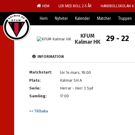
HEM
LEK MED BOLL 2-5 ÅR
HANDBOLLSKOLAN 6-
Hem
Nyheter
Kalender
Matcher
Truppen
KFUM
29 - 22
Kalmar HK
INFORMATION
Matchstart:
lör 14 mars, 18:00
Plats:
Kalmar SH A
Serie:
Herrar - Herr 3 Syd
Samling:
17:00
<< Tillbaka