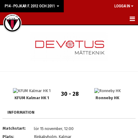
P14 - POJKAR F. 2012 OCH 2011
LOGGA IN
HEM
NYHETER
KALENDER
MATCHER
TRUPPEN
30 - 28
BILDGALLERI
KFUM Kalmar HK 1
Ronneby HK
DOKUMENT
INFORMATION
KONTAKT
Matchstart:
lör 15 november, 12:00
Plats:
Rinkabyholm, Kalmar