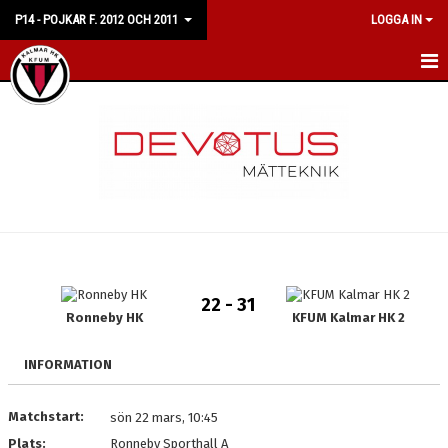
P14 - POJKAR F. 2012 OCH 2011
LOGGA IN
HEM
NYHETER
KALENDER
MATCHER
TRUPPEN
22 - 31
BILDGALLERI
Ronneby HK
KFUM Kalmar HK 2
DOKUMENT
INFORMATION
KONTAKT
Matchstart:
sön 22 mars, 10:45
Plats:
Ronneby Sporthall A