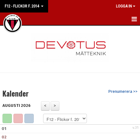
F12 - FLICKOR F. 2014
LOGGA IN
HEM
NYHETER
KALENDER
MATCHER
TRUPPEN
Kalender
Prenumerera >>
BILDGALLERI
AUGUSTI 2026
DOKUMENT
KONTAKT
v.31
01
02