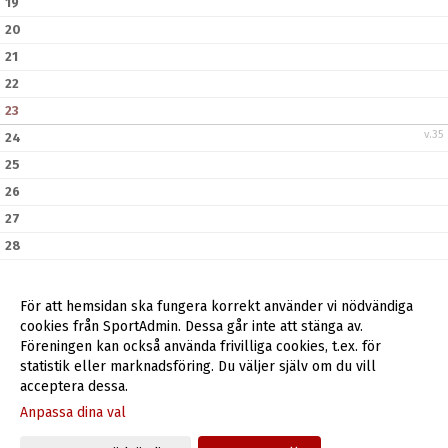
19
20
21
22
23
v.35
24
25
26
27
28
29
30
För att hemsidan ska fungera korrekt använder vi nödvändiga
v.36
cookies från SportAdmin. Dessa går inte att stänga av.
31
Föreningen kan också använda frivilliga cookies, t.ex. för
statistik eller marknadsföring. Du väljer själv om du vill
acceptera dessa.
Anpassa dina val
Cookie-inställningar
Gå till Webbversion