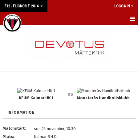
F12 - FLICKOR F. 2014
LOGGA IN
HEM
NYHETER
KALENDER
MATCHER
TRUPPEN
vs
BILDGALLERI
KFUM Kalmar HK 1
Mönsterås Handbollsklubb
DOKUMENT
INFORMATION
KONTAKT
Matchstart:
sön 24 november, 10:30
Plats:
Kalmar SH D