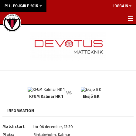
P11 - POJKAR F. 2015
LOGGA IN
HEM
NYHETER
KALENDER
MATCHER
TRUPPEN
vs
BILDGALLERI
KFUM Kalmar HK 1
Eksjö BK
DOKUMENT
INFORMATION
KONTAKT
Matchstart:
lör 06 december, 13:30
Plats:
Rinkabyholm, Kalmar