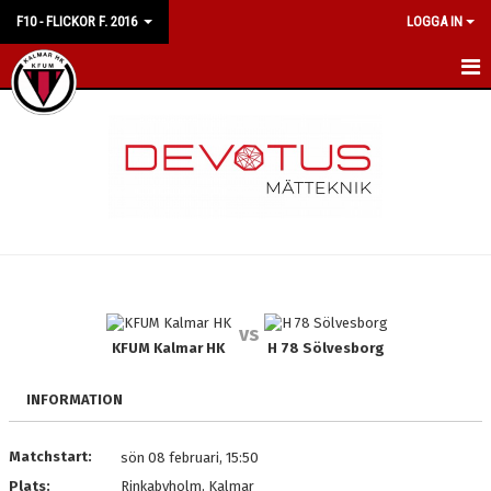
F10 - FLICKOR F. 2016
LOGGA IN
HEM
NYHETER
KALENDER
MATCHER
TRUPPEN
vs
BILDGALLERI
KFUM Kalmar HK
H 78 Sölvesborg
DOKUMENT
INFORMATION
KONTAKT
Matchstart:
sön 08 februari, 15:50
Plats:
Rinkabyholm, Kalmar