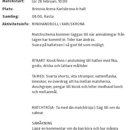
Matchstart:
lör 28 februari, 10:00
Plats:
Brinova Arena Karlskrona A-hall
Samling:
08:00, Rasta
Aktivitetsinfo:
MINIHANDBOLL i KARLSKRONA
Matchschema kommer läggas till när anmälningar från
lagen har kommit in. Tider kan ändras.
Svara på kallelsen i så god tid som möjligt.
ÄTBART: Kiosk finns i anslutning till hallen med fika,
godis, dricka och lättare måltider.
TA MED: Svarta shorts, vita strumpor, vattenflaska,
inneskor, ev överdrag att ha mellan matcherna,
duschgrejer, pengar till kiosk och/eller medhavd lunch
och mellanmål.
MATCHTRÖJA- Ta med din matchtröja:) Säg till om du
saknar.
SAMÅKNING
Lägg en kommentar om du kan köra och hur många