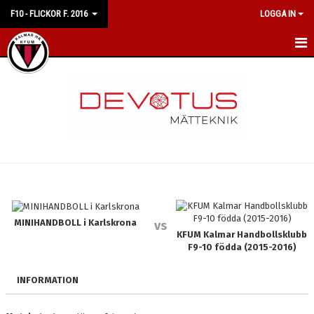
F10 - FLICKOR F. 2016
LOGGA IN
HEM
NYHETER
KALENDER
MATCHER
TRUPPEN
BILDGALLERI
MINIHANDBOLL i Karlskrona
vs
KFUM Kalmar Handbollsklubb
F9-10 födda (2015-2016)
DOKUMENT
INFORMATION
KONTAKT