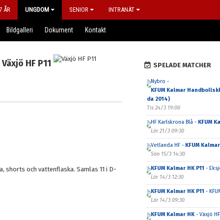
7 ÅR
UNGDOM
SENIOR
INTRANÄT
Bildgalleri
Dokument
Kontakt
Växjö HF P11
SPELADE MATCHER
Nybro -
KFUM Kalmar Handbollskl
da 2014)
Tis 24/3 19:00
HF Karlskrona Blå -
KFUM Ka
Lör 21/3 09:30
Vetlanda HF -
KFUM Kalmar
Sön 15/3 14:30
KFUM Kalmar HK P11
- Eksj
 shorts och vattenflaska. Samlas 11 i D-
Lör 14/3 12:30
KFUM Kalmar HK P11
- KFU
Lör 14/3 09:30
KFUM Kalmar HK
- Växjö HF