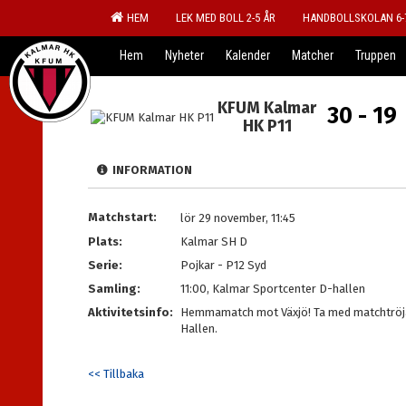
HEM
LEK MED BOLL 2-5 ÅR
HANDBOLLSKOLAN 6-
Hem
Nyheter
Kalender
Matcher
Truppen
KFUM Kalmar
30 - 19
HK P11
INFORMATION
Matchstart:
lör 29 november, 11:45
Plats:
Kalmar SH D
Serie:
Pojkar - P12 Syd
Samling:
11:00, Kalmar Sportcenter D-hallen
Aktivitetsinfo:
Hemmamatch mot Växjö! Ta med matchtröja,
Hallen.
<< Tillbaka