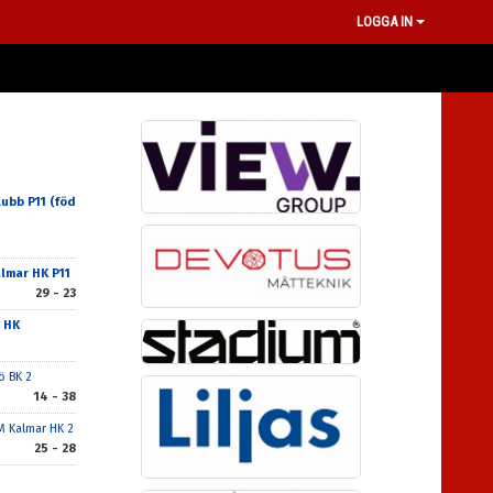
LOGGA IN
ubb P11 (föd
lmar HK P11
29 - 23
 HK
ö BK 2
14 - 38
M Kalmar HK 2
25 - 28