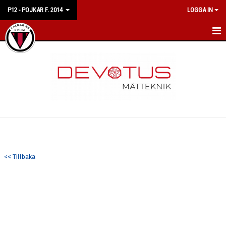
P12 - POJKAR F. 2014
LOGGA IN
HEM
NYHETER
KALENDER
MATCHER
TRUPPEN
<< Tillbaka
BILDGALLERI
DOKUMENT
KONTAKT