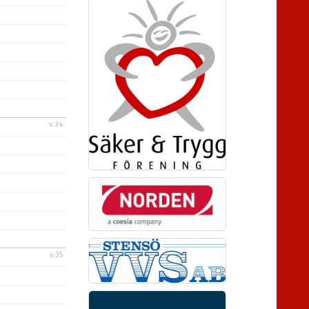
v.34
v.35