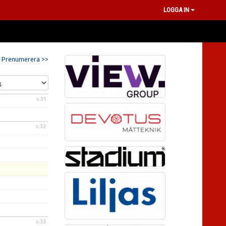
LOGGA IN
Prenumerera >>
v.31
v.32
v.33