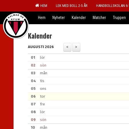
HEM
LEK MED BOLL 2-5 ÅR
HANDBOLLSKOLAN 6-
Hem
Nyheter
Kalender
Matcher
Truppen
Kalender
AUGUSTI 2026
01
lör
02
sön
03
mån
04
tis
05
ons
06
tor
07
fre
08
lör
09
sön
10
mån