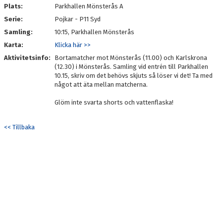
MATCHER
Plats:
Parkhallen Mönsterås A
Serie:
Pojkar - P11 Syd
LIVESCORE
Samling:
10:15, Parkhallen Mönsterås
Karta:
KLUBBSHOP
Klicka här >>
Aktivitetsinfo:
Bortamatcher mot Mönsterås (11.00) och Karlskrona
MEDLEMSKAP
(12.30) i Mönsterås. Samling vid entrén till Parkhallen
10.15, skriv om det behövs skjuts så löser vi det! Ta med
något att äta mellan matcherna.
#KALMARHKSTÄLLERUPP
Glöm inte svarta shorts och vattenflaska!
<< Tillbaka