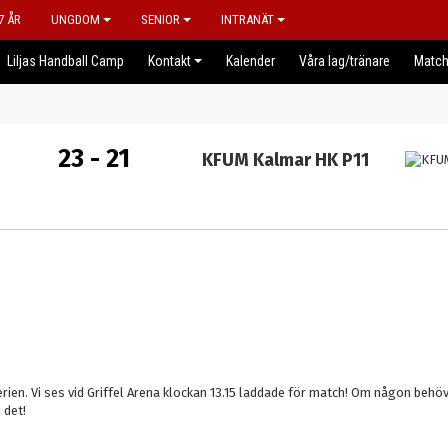
7 ÅR
UNGDOM
SENIOR
INTRANÄT
Liljas Handball Camp
Kontakt
Kalender
Våra lag/tränare
Match
23 - 21
KFUM Kalmar HK P11
ien. Vi ses vid Griffel Arena klockan 13.15 laddade för match! Om någon behöve
 det!