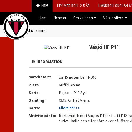
HEM
LEK MED BOLL 2-5 ÅR
HANDBOLLSKOLAN 6-
Hem
Nyheter
Om klubben
Våra policys
Livescore
Växjö HF P11
INFORMATION
Matchstart:
lör 15 november, 14:00
Plats:
Griffel Arena
Serie:
Pojkar - P12 Syd
Samling:
13:15, Griffel Arena
Karta:
Klicka här >>
Aktivitetsinfo:
Bortamatch mot Växjös P11:or fast i P12-ser
skriva i kallelsen eller höra av er så löser vi