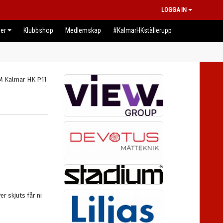
LOGGA IN
er
Klubbshop
Medlemskap
#KalmarHKställerupp
r skjuts får ni