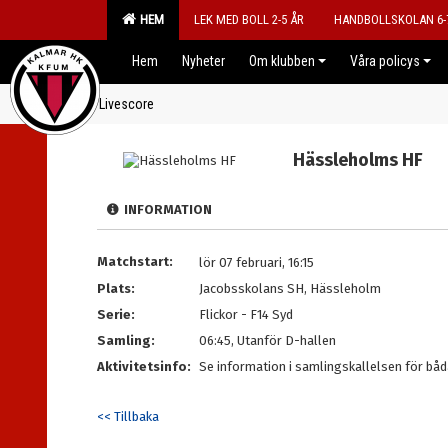
HEM
LEK MED BOLL 2-5 ÅR
HANDBOLLSKOLAN 6-
Hem
Nyheter
Om klubben
Våra policys
Livescore
Hässleholms HF
INFORMATION
Matchstart:
lör 07 februari, 16:15
Plats:
Jacobsskolans SH, Hässleholm
Serie:
Flickor - F14 Syd
Samling:
06:45, Utanför D-hallen
Aktivitetsinfo:
Se information i samlingskallelsen för bå
<< Tillbaka