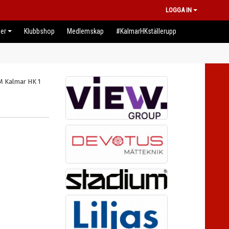
LOGGA IN
er
Klubbshop
Medlemskap
#KalmarHKställerupp