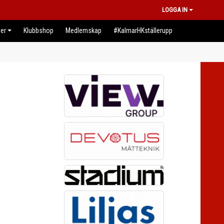
LOGGA IN
er
Klubbshop
Medlemskap
#KalmarHKställerupp