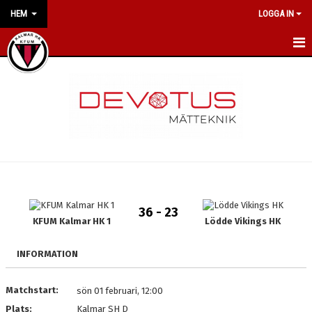
HEM
LOGGA IN
HEM
NYHETER
OM KLUBBEN
VÅRA POLICYS
LILJAS HANDBALL CAMP
36 - 23
KFUM Kalmar HK 1
Lödde Vikings HK
KONTAKT
KALENDER
INFORMATION
VÅRA LAG/TRÄNARE
Matchstart:
sön 01 februari, 12:00
Plats:
Kalmar SH D