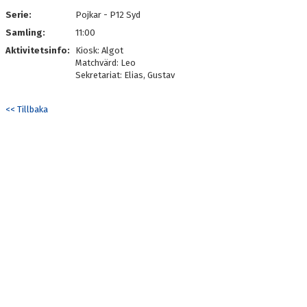
MATCHER
Serie:
Pojkar - P12 Syd
Samling:
LIVESCORE
11:00
Aktivitetsinfo:
Kiosk: Algot
KLUBBSHOP
Matchvärd: Leo
Sekretariat: Elias, Gustav
MEDLEMSKAP
<< Tillbaka
#KALMARHKSTÄLLERUPP