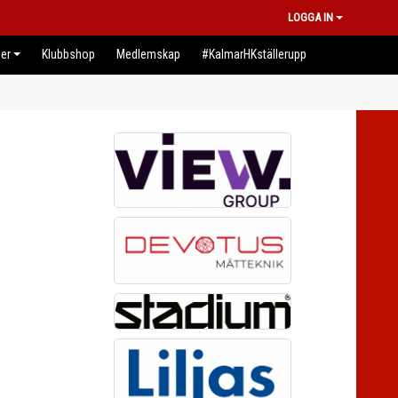
LOGGA IN
er
Klubbshop
Medlemskap
#KalmarHKställerupp