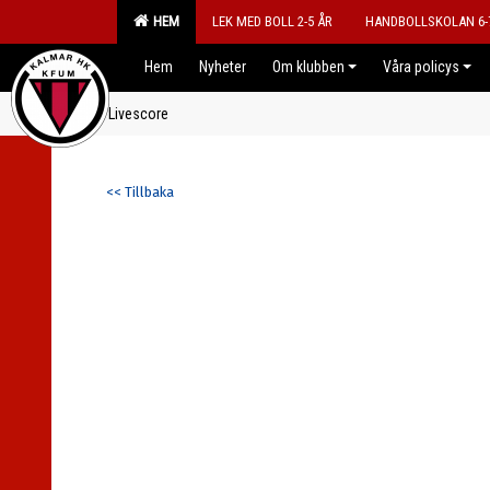
HEM
LEK MED BOLL 2-5 ÅR
HANDBOLLSKOLAN 6-
Hem
Nyheter
Om klubben
Våra policys
Livescore
<< Tillbaka