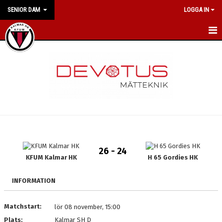
SENIOR DAM
LOGGA IN
HEM
NYHETER
KALENDER
MATCHER
TRUPPEN
26 - 24
BILDGALLERI
KFUM Kalmar HK
H 65 Gordies HK
DOKUMENT
INFORMATION
MEDLEMSKAP
Matchstart:
lör 08 november, 15:00
Plats:
Kalmar SH D