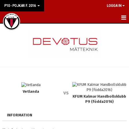
P10 - POJKAR F. 2016
LOGGA IN
HEM
NYHETER
KALENDER
MATCHER
TRUPPEN
BILDGALLERI
Vetlanda
vs
KFUM Kalmar Handbollsklubb
P9 (födda2016)
DOKUMENT
INFORMATION
KONTAKT