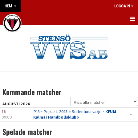
HEM
LOGGA IN
HEM
NYHETER
OM KLUBBEN
VÅRA POLICYS
LILJAS HANDBALL CAMP
Kommande matcher
KONTAKT
AUGUSTI 2026
16
P13 - Pojkar f. 2013
»
Sollentuna växjö -
KFUM
KALENDER
-
09:00
Kalmar Handbollsklubb
VÅRA LAG/TRÄNARE
Spelade matcher