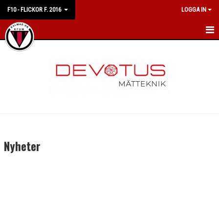
F10 - FLICKOR F. 2016
LOGGA IN
HEM
NYHETER
KALENDER
MATCHER
TRUPPEN
Nyheter
BILDGALLERI
DOKUMENT
KONTAKT