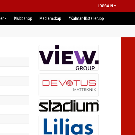
LOGGA IN
er
Klubbshop
Medlemskap
#KalmarHKställerupp