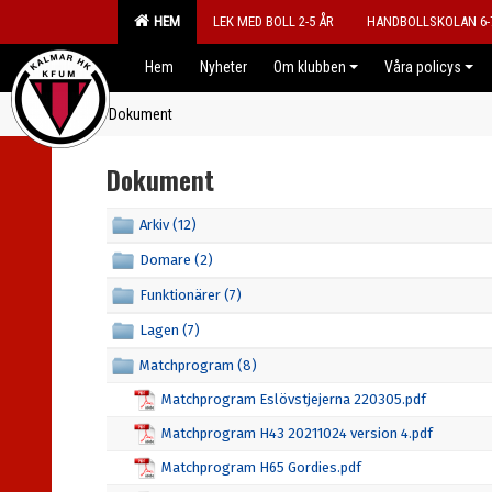
HEM
LEK MED BOLL 2-5 ÅR
HANDBOLLSKOLAN 6-
Hem
Nyheter
Om klubben
Våra policys
Dokument
Dokument
Arkiv (12)
Domare (2)
Funktionärer (7)
Lagen (7)
Matchprogram (8)
Matchprogram Eslövstjejerna 220305.pdf
Matchprogram H43 20211024 version 4.pdf
Matchprogram H65 Gordies.pdf