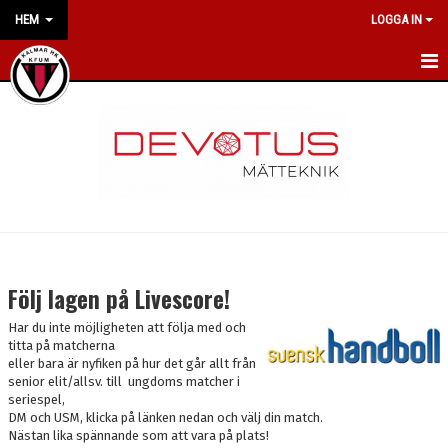
HEM
LOGGA IN
HEM
NYHETER
OM KLUBBEN
VÅRA POLICYS
LILJAS HANDBALL CAMP
Följ lagen på Livescore!
KONTAKT
Har du inte möjligheten att följa med och
titta på matcherna
eller bara är nyfiken på hur det går allt från
KALENDER
senior elit/allsv. till ungdoms matcher i
seriespel,
VÅRA LAG/TRÄNARE
DM och USM, klicka på länken nedan och välj din match.
Nästan lika spännande som att vara på plats!