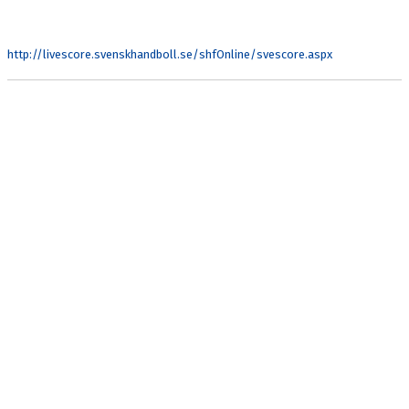
MATCHER
LIVESCORE
http://livescore.svenskhandboll.se/shfOnline/svescore.aspx
KLUBBSHOP
MEDLEMSKAP
#KALMARHKSTÄLLERUPP