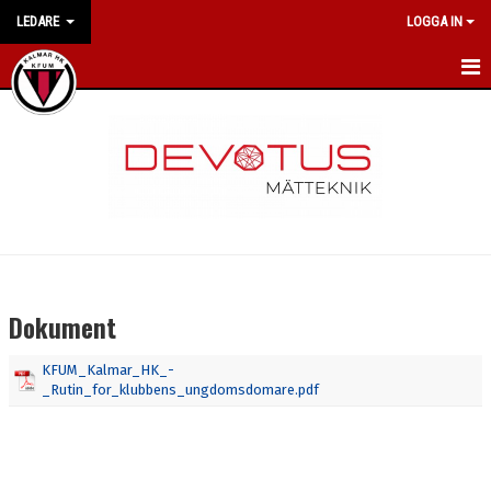
LEDARE
LOGGA IN
HEM
NYHETER
KALENDER
DOKUMENT
KONTAKT
Dokument
KFUM_Kalmar_HK_-
_Rutin_for_klubbens_ungdomsdomare.pdf